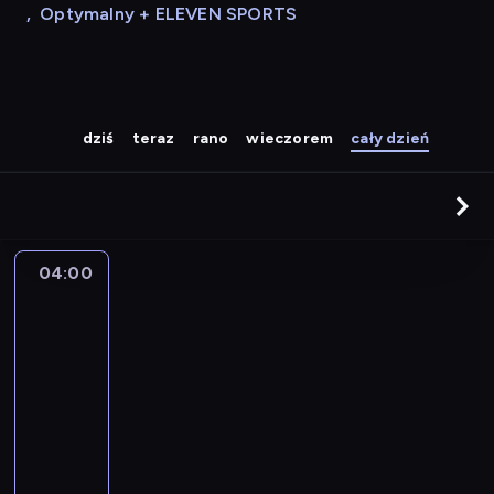
,
Optymalny + ELEVEN SPORTS
dziś
teraz
rano
wieczorem
cały dzień
04:00
Burza
04:00
-
04:50
serial
obyczajowy
M
a
r
i