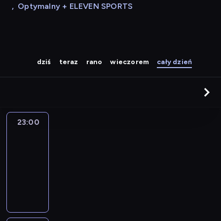
,
Optymalny + ELEVEN SPORTS
dziś
teraz
rano
wieczorem
cały dzień
23:00
Muzyka
do
rana
23:00
-
05:00
program
muzyczny