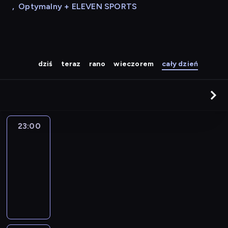
,
Optymalny + ELEVEN SPORTS
dziś
teraz
rano
wieczorem
cały dzień
23:00
Muzyka
do
rana
23:00
-
05:00
program
muzyczny