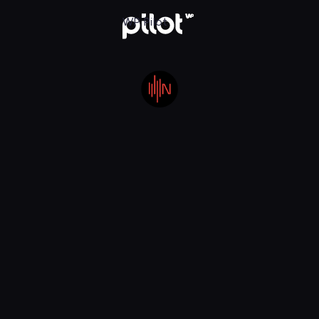
owy Świat, Oglądaj w WP Pilot
WP Pilot