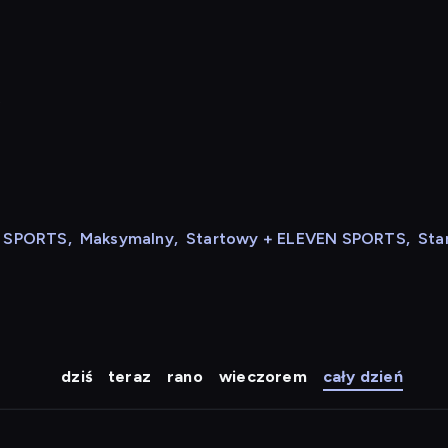
t
N SPORTS
,
Maksymalny
,
Startowy + ELEVEN SPORTS
,
Sta
dziś
teraz
rano
wieczorem
cały dzień