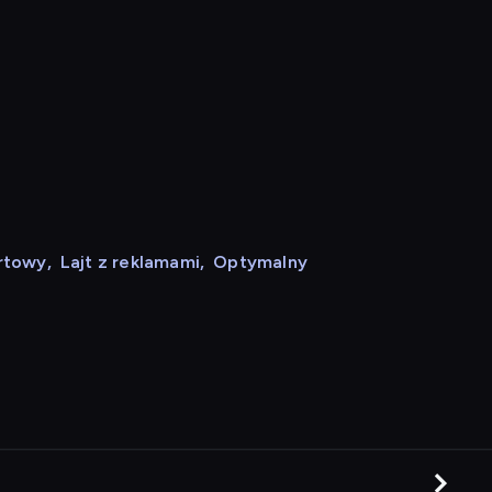
rtowy
,
Lajt z reklamami
,
Optymalny