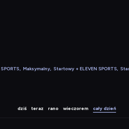
t
N SPORTS
,
Maksymalny
,
Startowy + ELEVEN SPORTS
,
Sta
dziś
teraz
rano
wieczorem
cały dzień