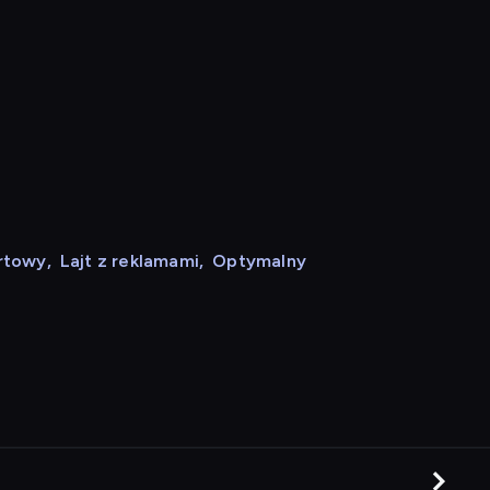
rtowy
,
Lajt z reklamami
,
Optymalny