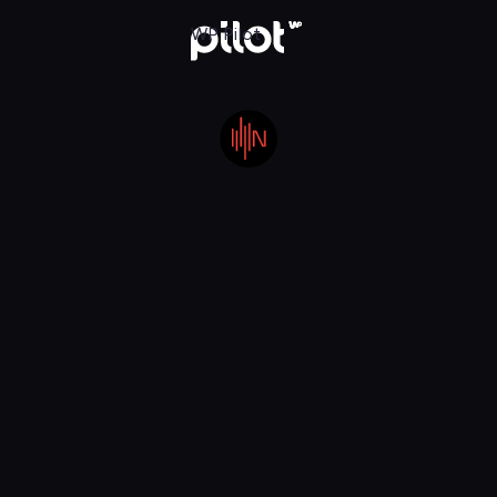
owy Świat, Oglądaj w WP Pilot
WP Pilot