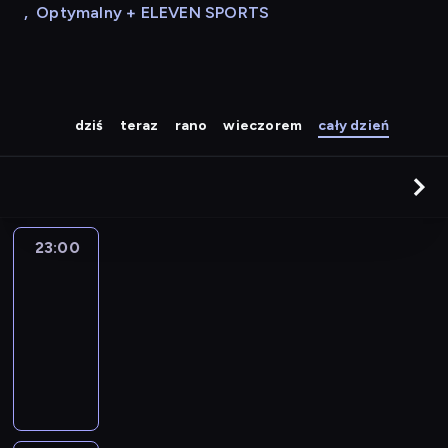
,
Optymalny + ELEVEN SPORTS
dziś
teraz
rano
wieczorem
cały dzień
23:00
Muzyka
do
rana
23:00
-
05:00
program
muzyczny