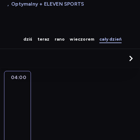
,
Optymalny + ELEVEN SPORTS
dziś
teraz
rano
wieczorem
cały dzień
04:00
Nowy
świt
04:00
-
08:00
program
muzyczny
P
o
r