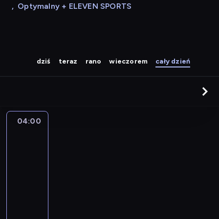
,
Optymalny + ELEVEN SPORTS
dziś
teraz
rano
wieczorem
cały dzień
04:00
Nowy
świt
04:00
-
08:00
program
muzyczny
P
o
r