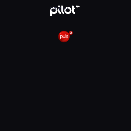
ejrowski. Boso - Luizjana
WP Pilot