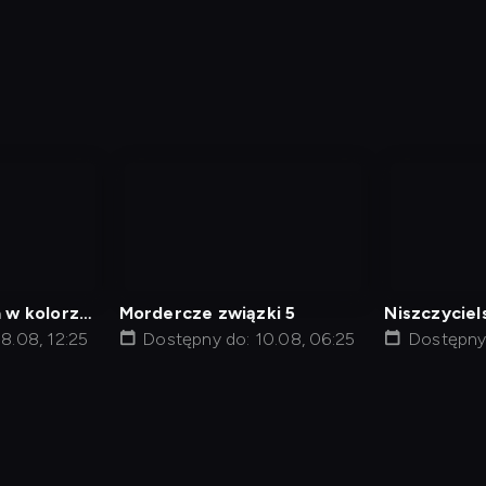
nagranie
nagranie
z
z
tv
tv
 w kolorze:
Mordercze związki 5
Niszczyciel
stwa
8.08, 12:25
Dostępny do: 10.08, 06:25
Dostępny 
min
Polityka Prywatności
Ustawienia prywatności
Zrealizu