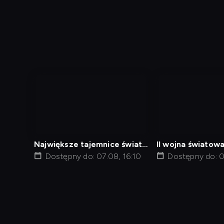
nagranie
nagranie
z
z
tv
tv
Największe tajemnice świata
II wojna światowa
6
Dostępny do: 07.08, 16:10
Droga do zwycię
Dostępny do: 0
Diagnostyka
Test prędkości
Kontakt
Regula