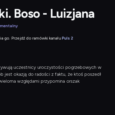
i. Boso - Luizjana
umentalny
ia go. Przejdź do ramówki kanału
Puls 2
ltywują uczestnicy uroczystości pogrzebowych w
 jest okazją do radości z faktu, że ktoś poszedł
 wieloma względami przypomina orszak