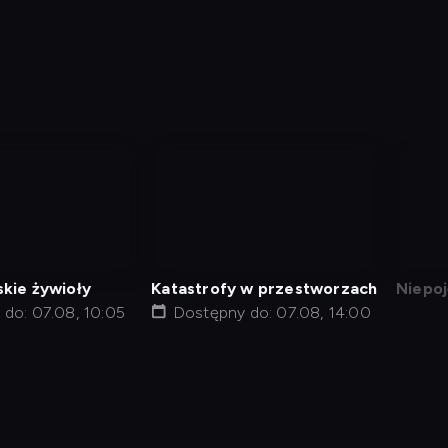
nagranie
z
tv
skie żywioły
Katastrofy w przestworzach
Niepoj
do: 07.08, 10:05
Dostępny do: 07.08, 14:00
j kod
Informacje o usługodawcy