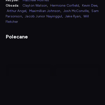
Reżyser:
Matthew Holmes
Obsada:
Clayton Watson
,
Hermione Corfield
,
Kevin Dee
,
Arthur Angel
,
Maximillian Johnson
,
Josh McConville
,
Sam
Parsonson
,
Jacob Junior Nayinggul
,
Jake Ryan
,
Will
Fletcher
Polecane
nagranie
nagranie
z
z
tv
tv
Sen
Escape Room
P
c