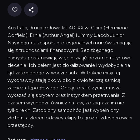
Australia, druga połowa lat 40. XX w. Clara (Hermione
Corfield), Ernie (Arthur Angel) i Jimmy (Jacob Junior
Nayinggul) z zespołu profesjonalnych nurków zmagają
się z trudnościami finansowymi. Bez zbędnego
namysłu postanawiają więc przyjąć pozornie rutynowe
zlecenie. Ich celem jest zlokalizowanie i wydobycie na
ląd zatopionego w wodzie auta. W trakcie misji jej
wykonawcy stają oko w oko z krwiożerczą samicą
żarłacza tępogłowego. Chcąc ocalić życie, muszą
wykazać się sprytem oraz instynktem przetrwania. Z
czasem wychodzi również na jaw, że zagraża im nie
tylko rekin. Zatopiony samochód jest wypełniony
złotem, a zleceniodawcy ekipy to groźni, zdesperowani
przestępcy.