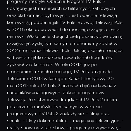
programy lifestyle. Obecnie Program TV Puls 2
dostępny jest na sieciach satelitarnych, kablowych
oraz platformach cyfrowych. Jest obecnie telewizją
kodowaną, podobnie jak TV Puls. Rozwój Telewizji Puls
w 2010 roku doprowadził do mocnego zagęszczenia
ramówki. Właściciele stacji chcieli poszerzyć widownię
i zwiększyć zyski, tym samym uruchomiony został w
2012 drugi kanał Telewizji Puls. Jak się okazało rosnąca
widownia szybko zaakceptowała kanał drugi, który
zyskiwał z roku na rok. W roku 2013, już po
uruchomieniu kanału drugiego, TV Puls otrzymało
Telekamerę 2013 w kategorii Kanał Lifestylowy. 20
maja 2013 roku TV Puls 2 przestała być nadawana z
nadajników analogowych. Zakres programowy.
Telewizja Puls stworzyła drugi kanał TV Puls 2 celem
poszerzenia ramówki. Tym samym w zakresie
programowym TV Puls 2 znalazły się: - filmy oraz
seriale, - filmy dokumentalne, - magazyny telewizyjne, -
reality show oraz talk show, - programy rozrywkowe, -