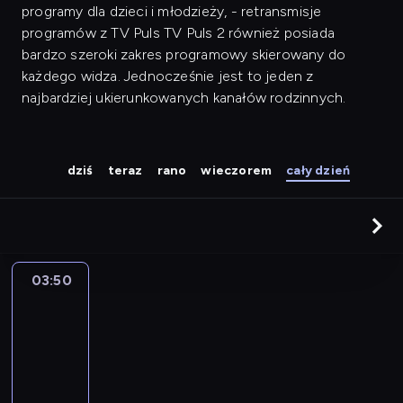
programy dla dzieci i młodzieży, - retransmisje
programów z TV Puls TV Puls 2 również posiada
bardzo szeroki zakres programowy skierowany do
każdego widza. Jednocześnie jest to jeden z
najbardziej ukierunkowanych kanałów rodzinnych.
dziś
teraz
rano
wieczorem
cały dzień
03:50
Ale
numer!
22
03:50
-
04:20
program
rozrywkowy