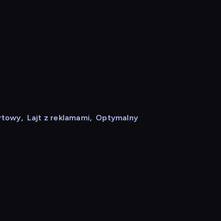
rtowy
,
Lajt z reklamami
,
Optymalny