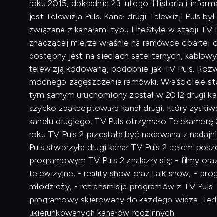
roku 2015, dokładnie 23 lutego. Historia i infor
jest Telewizja Puls. Kanał drugi Telewizji Puls
związane z kanałami typu LifeStyle w stacji TV
znaczącej mierze właśnie na ramówce opartej o 
dostępny jest na sieciach satelitarnych, kablo
telewizją kodowaną, podobnie jak TV Puls. Rozw
mocnego zagęszczenia ramówki. Właściciele stac
tym samym uruchomiony został w 2012 drugi kana
szybko zaakceptowała kanał drugi, który zyskiwa
kanału drugiego, TV Puls otrzymało Telekamerę 
roku TV Puls 2 przestała być nadawana z nadaj
Puls stworzyła drugi kanał TV Puls 2 celem po
programowym TV Puls 2 znalazły się: - filmy oraz
telewizyjne, - reality show oraz talk show, - pr
młodzieży, - retransmisje programów z TV Puls 
programowy skierowany do każdego widza. Jedno
ukierunkowanych kanałów rodzinnych.