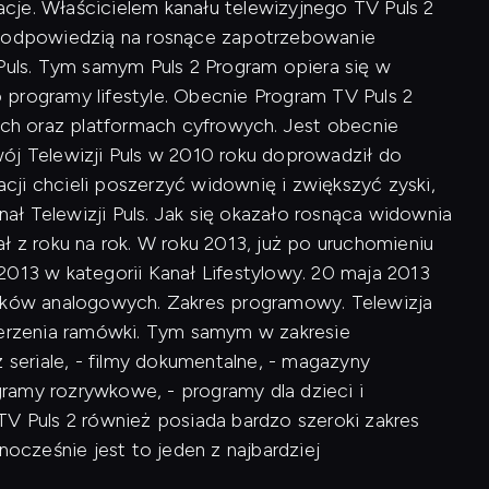
macje. Właścicielem kanału telewizyjnego TV Puls 2
 był odpowiedzią na rosnące zapotrzebowanie
 Puls. Tym samym Puls 2 Program opiera się w
programy lifestyle. Obecnie Program TV Puls 2
wych oraz platformach cyfrowych. Jest obecnie
ój Telewizji Puls w 2010 roku doprowadził do
ji chcieli poszerzyć widownię i zwiększyć zyski,
ł Telewizji Puls. Jak się okazało rosnąca widownia
ł z roku na rok. W roku 2013, już po uruchomieniu
2013 w kategorii Kanał Lifestylowy. 20 maja 2013
ników analogowych. Zakres programowy. Telewizja
szerzenia ramówki. Tym samym w zakresie
 seriale, - filmy dokumentalne, - magazyny
ogramy rozrywkowe, - programy dla dzieci i
TV Puls 2 również posiada bardzo szeroki zakres
cześnie jest to jeden z najbardziej