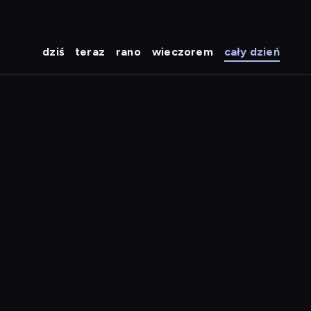
dziś
teraz
rano
wieczorem
cały dzień