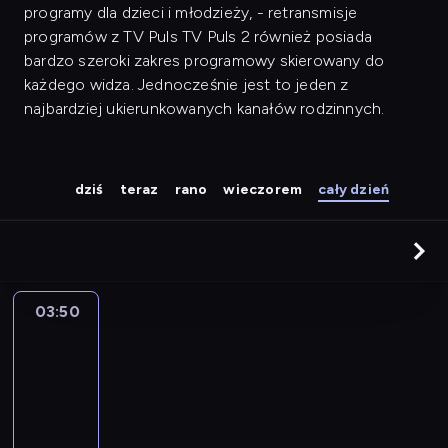
programy dla dzieci i młodzieży, - retransmisje
programów z TV Puls TV Puls 2 również posiada
bardzo szeroki zakres programowy skierowany do
każdego widza. Jednocześnie jest to jeden z
najbardziej ukierunkowanych kanałów rodzinnych.
dziś
teraz
rano
wieczorem
cały dzień
03:50
Ale
numer!
22
03:50
-
04:25
program
rozrywkowy