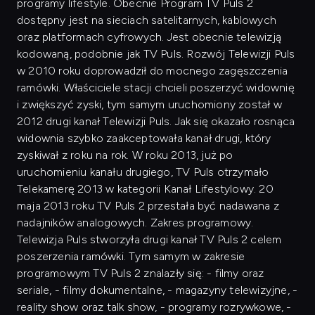
programy lifestyle. Obecnie Program TV Puls 2
dostępny jest na sieciach satelitarnych, kablowych
oraz platformach cyfrowych. Jest obecnie telewizją
kodowaną, podobnie jak TV Puls. Rozwój Telewizji Puls
w 2010 roku doprowadził do mocnego zagęszczenia
ramówki. Właściciele stacji chcieli poszerzyć widownię
i zwiększyć zyski, tym samym uruchomiony został w
2012 drugi kanał Telewizji Puls. Jak się okazało rosnąca
widownia szybko zaakceptowała kanał drugi, który
zyskiwał z roku na rok. W roku 2013, już po
uruchomieniu kanału drugiego, TV Puls otrzymało
Telekamerę 2013 w kategorii Kanał Lifestylowy. 20
maja 2013 roku TV Puls 2 przestała być nadawana z
nadajników analogowych. Zakres programowy.
Telewizja Puls stworzyła drugi kanał TV Puls 2 celem
poszerzenia ramówki. Tym samym w zakresie
programowym TV Puls 2 znalazły się: - filmy oraz
seriale, - filmy dokumentalne, - magazyny telewizyjne, -
reality show oraz talk show, - programy rozrywkowe, -