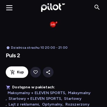
Puls 2, Oglądaj w WP
WP Pilot
Dzielnica strachu 10 20:00 - 21:00
Puls 2
Kup
Dostępne w pakietach:
Maksymalny + ELEVEN SPORTS
,
Maksymalny
,
Startowy + ELEVEN SPORTS
,
Startowy
,
Lajt z reklamami
,
Optymalny
,
Rozszerzony