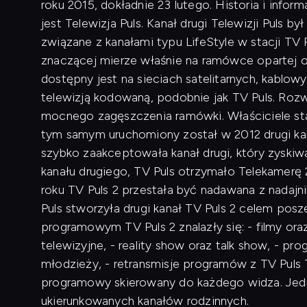
roku 2015, dokładnie 23 lutego. Historia i infor
jest Telewizja Puls. Kanał drugi Telewizji Puls
związane z kanałami typu LifeStyle w stacji TV
znaczącej mierze właśnie na ramówce opartej o 
dostępny jest na sieciach satelitarnych, kablo
telewizją kodowaną, podobnie jak TV Puls. Rozw
mocnego zagęszczenia ramówki. Właściciele stac
tym samym uruchomiony został w 2012 drugi kana
szybko zaakceptowała kanał drugi, który zyskiwa
kanału drugiego, TV Puls otrzymało Telekamerę 
roku TV Puls 2 przestała być nadawana z nadaj
Puls stworzyła drugi kanał TV Puls 2 celem po
programowym TV Puls 2 znalazły się: - filmy oraz
telewizyjne, - reality show oraz talk show, - pr
młodzieży, - retransmisje programów z TV Puls 
programowy skierowany do każdego widza. Jedno
ukierunkowanych kanałów rodzinnych.