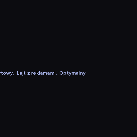
rtowy
,
Lajt z reklamami
,
Optymalny