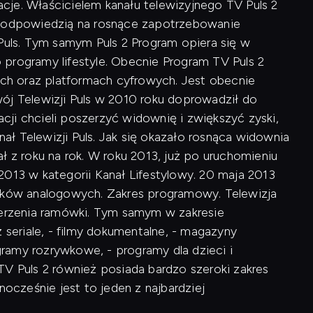
macje. Właścicielem kanału telewizyjnego TV Puls 2
 był odpowiedzią na rosnące zapotrzebowanie
 Puls. Tym samym Puls 2 Program opiera się w
programy lifestyle. Obecnie Program TV Puls 2
wych oraz platformach cyfrowych. Jest obecnie
ój Telewizji Puls w 2010 roku doprowadził do
ji chcieli poszerzyć widownię i zwiększyć zyski,
ł Telewizji Puls. Jak się okazało rosnąca widownia
ł z roku na rok. W roku 2013, już po uruchomieniu
2013 w kategorii Kanał Lifestylowy. 20 maja 2013
ników analogowych. Zakres programowy. Telewizja
szerzenia ramówki. Tym samym w zakresie
 seriale, - filmy dokumentalne, - magazyny
ogramy rozrywkowe, - programy dla dzieci i
TV Puls 2 również posiada bardzo szeroki zakres
cześnie jest to jeden z najbardziej