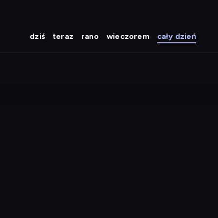
dziś
teraz
rano
wieczorem
cały dzień