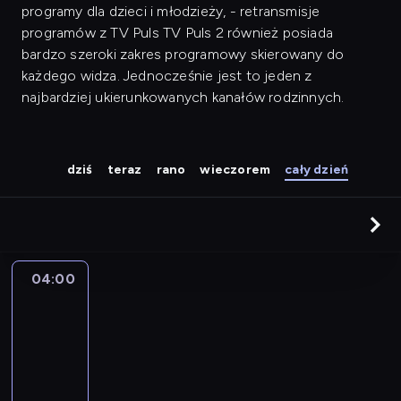
programy dla dzieci i młodzieży, - retransmisje
programów z TV Puls TV Puls 2 również posiada
bardzo szeroki zakres programowy skierowany do
każdego widza. Jednocześnie jest to jeden z
najbardziej ukierunkowanych kanałów rodzinnych.
dziś
teraz
rano
wieczorem
cały dzień
04:00
Gwiazdy
Mazurskiej
Nocy
Kabaretowej
04:00
-
04:55
kabaret
program