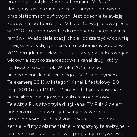
programy lifestyle. Obecnie Program TV Puls 2
dostępny jest na sieciach satelitarnych, kablowych
oraz platformach cyfrowych. Jest obecnie telewizją
kodowaną, podobnie jak TV Puls. Rozwój Telewizji Puls
w 2010 roku doprowadził do mocnego zagęszczenia
ramówki. Właściciele stacji chcieli poszerzyć widownię
i zwiększyć zyski, tym samym uruchomiony został w
2012 drugi kanał Telewizji Puls. Jak się okazało rosnąca
widownia szybko zaakceptowała kanał drugi, który
zyskiwał z roku na rok. W roku 2013, już po
uruchomieniu kanału drugiego, TV Puls otrzymało
Telekamerę 2013 w kategorii Kanał Lifestylowy. 20
maja 2013 roku TV Puls 2 przestała być nadawana z
nadajników analogowych. Zakres programowy.
Telewizja Puls stworzyła drugi kanał TV Puls 2 celem
poszerzenia ramówki. Tym samym w zakresie
programowym TV Puls 2 znalazły się: - filmy oraz
seriale, - filmy dokumentalne, - magazyny telewizyjne, -
reality show oraz talk show, - programy rozrywkowe, -