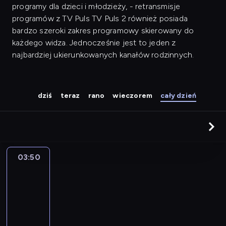
programy dla dzieci i młodzieży, - retransmisje
programów z TV Puls TV Puls 2 również posiada
bardzo szeroki zakres programowy skierowany do
każdego widza. Jednocześnie jest to jeden z
najbardziej ukierunkowanych kanałów rodzinnych.
dziś
teraz
rano
wieczorem
cały dzień
03:50
Ale
numer!
22
03:50
-
04:25
program
rozrywkowy