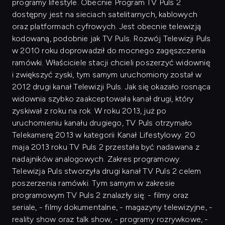
programy lifestyle. Obecnie Program TV Puls 2
dostępny jest na sieciach satelitarnych, kablowych
oraz platformach cyfrowych. Jest obecnie telewizją
kodowaną, podobnie jak TV Puls. Rozwój Telewizji Puls
w 2010 roku doprowadził do mocnego zagęszczenia
ramówki. Właściciele stacji chcieli poszerzyć widownię
i zwiększyć zyski, tym samym uruchomiony został w
2012 drugi kanał Telewizji Puls. Jak się okazało rosnąca
widownia szybko zaakceptowała kanał drugi, który
zyskiwał z roku na rok. W roku 2013, już po
uruchomieniu kanału drugiego, TV Puls otrzymało
Telekamerę 2013 w kategorii Kanał Lifestylowy. 20
maja 2013 roku TV Puls 2 przestała być nadawana z
nadajników analogowych. Zakres programowy.
Telewizja Puls stworzyła drugi kanał TV Puls 2 celem
poszerzenia ramówki. Tym samym w zakresie
programowym TV Puls 2 znalazły się: - filmy oraz
seriale, - filmy dokumentalne, - magazyny telewizyjne, -
reality show oraz talk show, - programy rozrywkowe, -