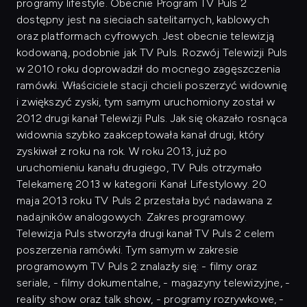
programy lifestyle. Obecnie Program TV Puls 2
dostępny jest na sieciach satelitarnych, kablowych
oraz platformach cyfrowych. Jest obecnie telewizją
kodowaną, podobnie jak TV Puls. Rozwój Telewizji Puls
w 2010 roku doprowadził do mocnego zagęszczenia
ramówki. Właściciele stacji chcieli poszerzyć widownię
i zwiększyć zyski, tym samym uruchomiony został w
2012 drugi kanał Telewizji Puls. Jak się okazało rosnąca
widownia szybko zaakceptowała kanał drugi, który
zyskiwał z roku na rok. W roku 2013, już po
uruchomieniu kanału drugiego, TV Puls otrzymało
Telekamerę 2013 w kategorii Kanał Lifestylowy. 20
maja 2013 roku TV Puls 2 przestała być nadawana z
nadajników analogowych. Zakres programowy.
Telewizja Puls stworzyła drugi kanał TV Puls 2 celem
poszerzenia ramówki. Tym samym w zakresie
programowym TV Puls 2 znalazły się: - filmy oraz
seriale, - filmy dokumentalne, - magazyny telewizyjne, -
reality show oraz talk show, - programy rozrywkowe, -