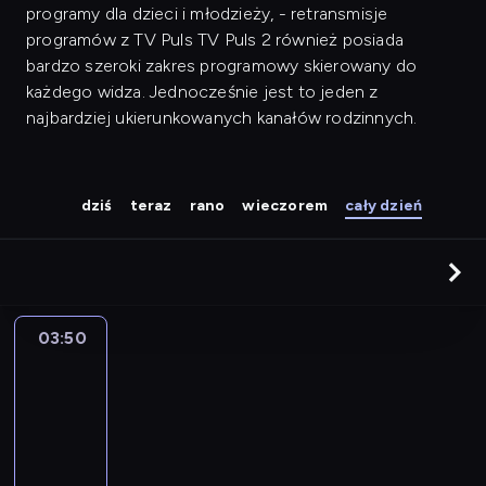
programy dla dzieci i młodzieży, - retransmisje
programów z TV Puls TV Puls 2 również posiada
bardzo szeroki zakres programowy skierowany do
każdego widza. Jednocześnie jest to jeden z
najbardziej ukierunkowanych kanałów rodzinnych.
dziś
teraz
rano
wieczorem
cały dzień
03:50
Ale
numer!
22
03:50
-
04:25
program
rozrywkowy