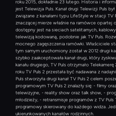
roku 2015, dokładnie 23 lutego. Historia i infor
jest Telewizja Puls. Kanał drugi Telewizji Puls
związane z kanałami typu LifeStyle w stacji TV
znaczącej mierze właśnie na ramówce opartej o 
dostępny jest na sieciach satelitarnych, kablo
telewizją kodowaną, podobnie jak TV Puls. Rozw
mocnego zagęszczenia ramówki. Właściciele stac
tym samym uruchomiony został w 2012 drugi kana
szybko zaakceptowała kanał drugi, który zyskiwa
kanału drugiego, TV Puls otrzymało Telekamerę 
roku TV Puls 2 przestała być nadawana z nadaj
Puls stworzyła drugi kanał TV Puls 2 celem po
programowym TV Puls 2 znalazły się: - filmy oraz
telewizyjne, - reality show oraz talk show, - pr
młodzieży, - retransmisje programów z TV Puls 
programowy skierowany do każdego widza. Jedno
ukierunkowanych kanałów rodzinnych.