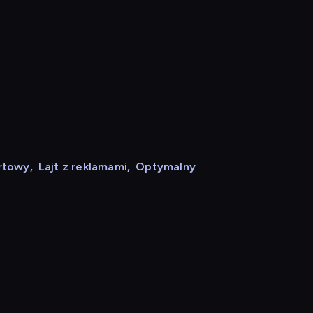
rtowy
,
Lajt z reklamami
,
Optymalny