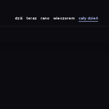
dziś
teraz
rano
wieczorem
cały dzień