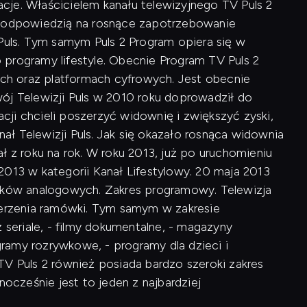
macje. Właścicielem kanału telewizyjnego TV Puls 2
 był odpowiedzią na rosnące zapotrzebowanie
 Puls. Tym samym Puls 2 Program opiera się w
programy lifestyle. Obecnie Program TV Puls 2
wych oraz platformach cyfrowych. Jest obecnie
ój Telewizji Puls w 2010 roku doprowadził do
ji chcieli poszerzyć widownię i zwiększyć zyski,
ł Telewizji Puls. Jak się okazało rosnąca widownia
ł z roku na rok. W roku 2013, już po uruchomieniu
2013 w kategorii Kanał Lifestylowy. 20 maja 2013
ników analogowych. Zakres programowy. Telewizja
szerzenia ramówki. Tym samym w zakresie
 seriale, - filmy dokumentalne, - magazyny
ogramy rozrywkowe, - programy dla dzieci i
TV Puls 2 również posiada bardzo szeroki zakres
cześnie jest to jeden z najbardziej