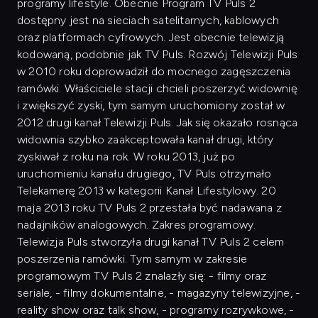
programy lifestyle. Obecnie Program TV Puls 2
dostępny jest na sieciach satelitarnych, kablowych
oraz platformach cyfrowych. Jest obecnie telewizją
kodowaną, podobnie jak TV Puls. Rozwój Telewizji Puls
w 2010 roku doprowadził do mocnego zagęszczenia
ramówki. Właściciele stacji chcieli poszerzyć widownię
i zwiększyć zyski, tym samym uruchomiony został w
2012 drugi kanał Telewizji Puls. Jak się okazało rosnąca
widownia szybko zaakceptowała kanał drugi, który
zyskiwał z roku na rok. W roku 2013, już po
uruchomieniu kanału drugiego, TV Puls otrzymało
Telekamerę 2013 w kategorii Kanał Lifestylowy. 20
maja 2013 roku TV Puls 2 przestała być nadawana z
nadajników analogowych. Zakres programowy.
Telewizja Puls stworzyła drugi kanał TV Puls 2 celem
poszerzenia ramówki. Tym samym w zakresie
programowym TV Puls 2 znalazły się: - filmy oraz
seriale, - filmy dokumentalne, - magazyny telewizyjne, -
reality show oraz talk show, - programy rozrywkowe, -