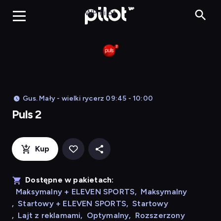
Puls 2, Oglądaj w WP
WP Pilot
Gus. Mały - wielki rycerz 09:45 - 10:00
Puls 2
Kup
Dostępne w pakietach:
Maksymalny + ELEVEN SPORTS
,
Maksymalny
,
Startowy + ELEVEN SPORTS
,
Startowy
,
Lajt z reklamami
,
Optymalny
,
Rozszerzony