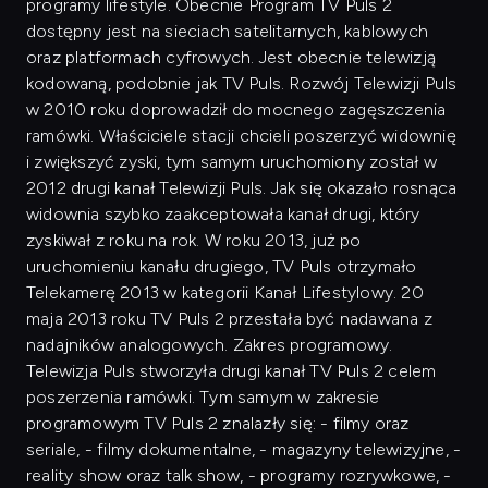
programy lifestyle. Obecnie Program TV Puls 2
dostępny jest na sieciach satelitarnych, kablowych
oraz platformach cyfrowych. Jest obecnie telewizją
kodowaną, podobnie jak TV Puls. Rozwój Telewizji Puls
w 2010 roku doprowadził do mocnego zagęszczenia
ramówki. Właściciele stacji chcieli poszerzyć widownię
i zwiększyć zyski, tym samym uruchomiony został w
2012 drugi kanał Telewizji Puls. Jak się okazało rosnąca
widownia szybko zaakceptowała kanał drugi, który
zyskiwał z roku na rok. W roku 2013, już po
uruchomieniu kanału drugiego, TV Puls otrzymało
Telekamerę 2013 w kategorii Kanał Lifestylowy. 20
maja 2013 roku TV Puls 2 przestała być nadawana z
nadajników analogowych. Zakres programowy.
Telewizja Puls stworzyła drugi kanał TV Puls 2 celem
poszerzenia ramówki. Tym samym w zakresie
programowym TV Puls 2 znalazły się: - filmy oraz
seriale, - filmy dokumentalne, - magazyny telewizyjne, -
reality show oraz talk show, - programy rozrywkowe, -