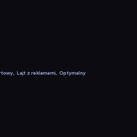
rtowy
,
Lajt z reklamami
,
Optymalny