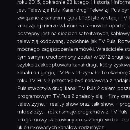
roku 2015, dokładnie 23 lutego. Historia i infor
jest Telewizja Puls. Kanał drugi Telewizji Puls
związane z kanałami typu LifeStyle w stacji TV
znaczącej mierze właśnie na ramówce opartej o 
dostępny jest na sieciach satelitarnych, kablo
telewizją kodowaną, podobnie jak TV Puls. Rozw
mocnego zagęszczenia ramówki. Właściciele stac
tym samym uruchomiony został w 2012 drugi kana
szybko zaakceptowała kanał drugi, który zyskiwa
kanału drugiego, TV Puls otrzymało Telekamerę 
roku TV Puls 2 przestała być nadawana z nadaj
Puls stworzyła drugi kanał TV Puls 2 celem po
programowym TV Puls 2 znalazły się: - filmy oraz
telewizyjne, - reality show oraz talk show, - pr
młodzieży, - retransmisje programów z TV Puls 
programowy skierowany do każdego widza. Jedno
ukierunkowanych kanałów rodzinnych.