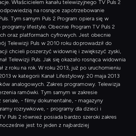
macje. Właścicielem kanału telewizyjnego TV Puls 2
 był odpowiedzią na rosnące zapotrzebowanie
 Puls. Tym samym Puls 2 Program opiera się w
programy lifestyle. Obecnie Program TV Puls 2
wych oraz platformach cyfrowych. Jest obecnie
ój Telewizji Puls w 2010 roku doprowadził do
ji chcieli poszerzyć widownię i zwiększyć zyski,
ł Telewizji Puls. Jak się okazało rosnąca widownia
ł z roku na rok. W roku 2013, już po uruchomieniu
2013 w kategorii Kanał Lifestylowy. 20 maja 2013
ników analogowych. Zakres programowy. Telewizja
szerzenia ramówki. Tym samym w zakresie
 seriale, - filmy dokumentalne, - magazyny
ogramy rozrywkowe, - programy dla dzieci i
TV Puls 2 również posiada bardzo szeroki zakres
cześnie jest to jeden z najbardziej