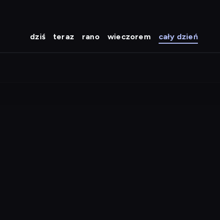
dziś
teraz
rano
wieczorem
cały dzień