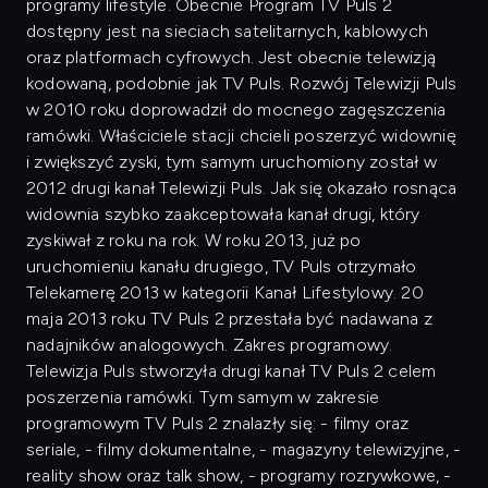
programy lifestyle. Obecnie Program TV Puls 2
dostępny jest na sieciach satelitarnych, kablowych
oraz platformach cyfrowych. Jest obecnie telewizją
kodowaną, podobnie jak TV Puls. Rozwój Telewizji Puls
w 2010 roku doprowadził do mocnego zagęszczenia
ramówki. Właściciele stacji chcieli poszerzyć widownię
i zwiększyć zyski, tym samym uruchomiony został w
2012 drugi kanał Telewizji Puls. Jak się okazało rosnąca
widownia szybko zaakceptowała kanał drugi, który
zyskiwał z roku na rok. W roku 2013, już po
uruchomieniu kanału drugiego, TV Puls otrzymało
Telekamerę 2013 w kategorii Kanał Lifestylowy. 20
maja 2013 roku TV Puls 2 przestała być nadawana z
nadajników analogowych. Zakres programowy.
Telewizja Puls stworzyła drugi kanał TV Puls 2 celem
poszerzenia ramówki. Tym samym w zakresie
programowym TV Puls 2 znalazły się: - filmy oraz
seriale, - filmy dokumentalne, - magazyny telewizyjne, -
reality show oraz talk show, - programy rozrywkowe, -