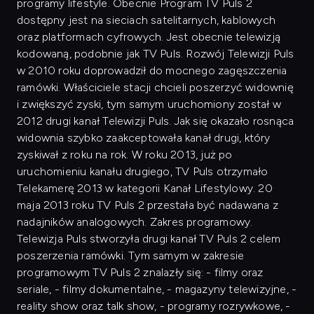
programy lifestyle. Obecnie Program TV Puls 2
dostępny jest na sieciach satelitarnych, kablowych
oraz platformach cyfrowych. Jest obecnie telewizją
kodowaną, podobnie jak TV Puls. Rozwój Telewizji Puls
w 2010 roku doprowadził do mocnego zagęszczenia
ramówki. Właściciele stacji chcieli poszerzyć widownię
i zwiększyć zyski, tym samym uruchomiony został w
2012 drugi kanał Telewizji Puls. Jak się okazało rosnąca
widownia szybko zaakceptowała kanał drugi, który
zyskiwał z roku na rok. W roku 2013, już po
uruchomieniu kanału drugiego, TV Puls otrzymało
Telekamerę 2013 w kategorii Kanał Lifestylowy. 20
maja 2013 roku TV Puls 2 przestała być nadawana z
nadajników analogowych. Zakres programowy.
Telewizja Puls stworzyła drugi kanał TV Puls 2 celem
poszerzenia ramówki. Tym samym w zakresie
programowym TV Puls 2 znalazły się: - filmy oraz
seriale, - filmy dokumentalne, - magazyny telewizyjne, -
reality show oraz talk show, - programy rozrywkowe, -