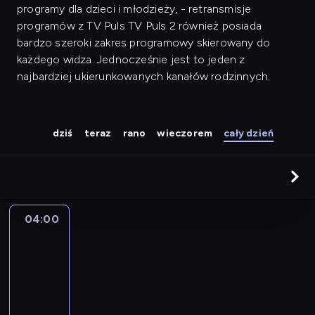
programy dla dzieci i młodzieży, - retransmisje
programów z TV Puls TV Puls 2 również posiada
bardzo szeroki zakres programowy skierowany do
każdego widza. Jednocześnie jest to jeden z
najbardziej ukierunkowanych kanałów rodzinnych.
dziś
teraz
rano
wieczorem
cały dzień
04:00
Gwiazdy
Mazurskiej
Nocy
Kabaretowej
04:00
-
04:55
kabaret
program