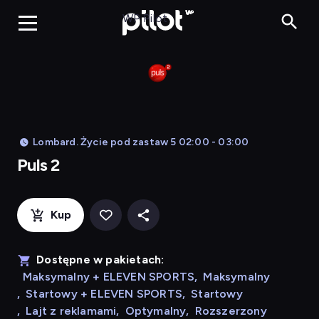
Puls 2, Oglądaj w WP
WP Pilot
Lombard. Życie pod zastaw 5 02:00 - 03:00
Puls 2
Kup
Dostępne w pakietach:
Maksymalny + ELEVEN SPORTS
,
Maksymalny
,
Startowy + ELEVEN SPORTS
,
Startowy
,
Lajt z reklamami
,
Optymalny
,
Rozszerzony