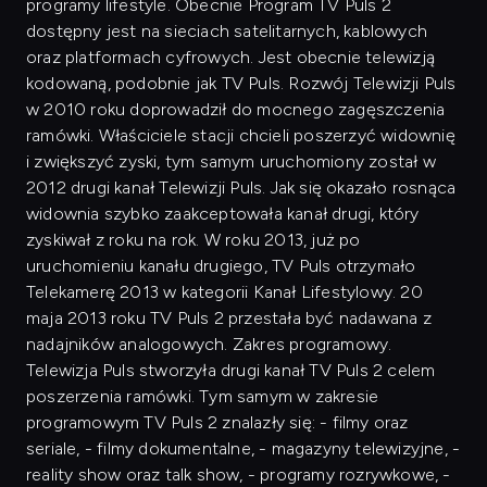
programy lifestyle. Obecnie Program TV Puls 2
dostępny jest na sieciach satelitarnych, kablowych
oraz platformach cyfrowych. Jest obecnie telewizją
kodowaną, podobnie jak TV Puls. Rozwój Telewizji Puls
w 2010 roku doprowadził do mocnego zagęszczenia
ramówki. Właściciele stacji chcieli poszerzyć widownię
i zwiększyć zyski, tym samym uruchomiony został w
2012 drugi kanał Telewizji Puls. Jak się okazało rosnąca
widownia szybko zaakceptowała kanał drugi, który
zyskiwał z roku na rok. W roku 2013, już po
uruchomieniu kanału drugiego, TV Puls otrzymało
Telekamerę 2013 w kategorii Kanał Lifestylowy. 20
maja 2013 roku TV Puls 2 przestała być nadawana z
nadajników analogowych. Zakres programowy.
Telewizja Puls stworzyła drugi kanał TV Puls 2 celem
poszerzenia ramówki. Tym samym w zakresie
programowym TV Puls 2 znalazły się: - filmy oraz
seriale, - filmy dokumentalne, - magazyny telewizyjne, -
reality show oraz talk show, - programy rozrywkowe, -