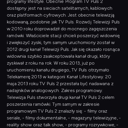
programy lifestyle. Obecnie Program TV Puls 2
dostępny jest na sieciach satelitarnych, kablowych
oraz platformach cyfrowych. Jest obecnie telewizją
kodowaną, podobnie jak TV Puls. Rozwój Telewizji Puls
w 2010 roku doprowadził do mocnego zagęszczenia
ramówki. Właściciele stacji chcieli poszerzyć widownię
i zwiększyć zyski, tym samym uruchomiony został w
2012 drugi kanał Telewizji Puls. Jak się okazało rosnąca
widownia szybko zaakceptowała kanał drugi, który
zyskiwał z roku na rok. W roku 2013, już po
uruchomieniu kanału drugiego, TV Puls otrzymało
Telekamerę 2013 w kategorii Kanał Lifestylowy. 20
maja 2013 roku TV Puls 2 przestała być nadawana z
nadajników analogowych. Zakres programowy.
Telewizja Puls stworzyła drugi kanał TV Puls 2 celem
poszerzenia ramówki. Tym samym w zakresie
programowym TV Puls 2 znalazły się: - filmy oraz
seriale, - filmy dokumentalne, - magazyny telewizyjne, -
reality show oraz talk show, - programy rozrywkowe, -