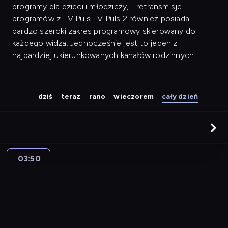
programy dla dzieci i młodzieży, - retransmisje
programów z TV Puls TV Puls 2 również posiada
bardzo szeroki zakres programowy skierowany do
każdego widza. Jednocześnie jest to jeden z
najbardziej ukierunkowanych kanałów rodzinnych.
dziś
teraz
rano
wieczorem
cały dzień
03:50
Ale
numer!
22
03:50
-
04:25
program
rozrywkowy