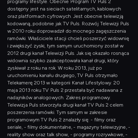
programy lifestyle. Obecnie Program TV Puls 2
dostępny jest na sieciach satelitarnych, kablowych
oraz platformach cyfrowych. Jest obecnie telewizją
kodowaną, podobnie jak TV Puls. Rozwój Telewizji Puls
w 2010 roku doprowadził do mocnego zagęszczenia
ramówki. Właściciele stacji chcieli poszerzyć widownię
i zwiększyć zyski, tym samym uruchomiony został w
2012 drugi kanał Telewizji Puls. Jak się okazało rosnąca
widownia szybko zaakceptowała kanał drugi, który
zyskiwał z roku na rok. W roku 2013, już po
uruchomieniu kanału drugiego, TV Puls otrzymało
Telekamerę 2013 w kategorii Kanał Lifestylowy. 20
maja 2013 roku TV Puls 2 przestała być nadawana z
nadajników analogowych. Zakres programowy.
Telewizja Puls stworzyła drugi kanał TV Puls 2 celem
poszerzenia ramówki. Tym samym w zakresie
programowym TV Puls 2 znalazły się: - filmy oraz
seriale, - filmy dokumentalne, - magazyny telewizyjne, -
reality show oraz talk show, - programy rozrywkowe, -