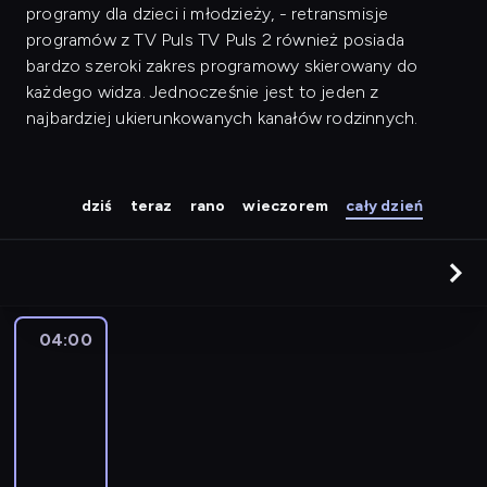
programy dla dzieci i młodzieży, - retransmisje
programów z TV Puls TV Puls 2 również posiada
bardzo szeroki zakres programowy skierowany do
każdego widza. Jednocześnie jest to jeden z
najbardziej ukierunkowanych kanałów rodzinnych.
dziś
teraz
rano
wieczorem
cały dzień
04:00
Gwiazdy
Mazurskiej
Nocy
Kabaretowej
04:00
-
04:55
kabaret
program