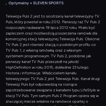
,
Optymalny + ELEVEN SPORTS
Telewizja Puls 2 jest to siostrzany kanał telewizyjny TV
Puls, który powstał w roku 2012. Pierwszy raz TV Puls 2
rozpoczęło nadawanie 19 lipca 2012 roku. Miało być
zapleczem oraz możliwością poszerzenia ramówki dla
komercyjnej stacji telewizyjnej Telewizja Puls. Obecnie
TV Puls 2 jest również stacją o podobnym profilu co
TV Puls 1, z własną ramówką oraz z własnym
systemem programowym. TV Puls 2, podobnie jak
pierwszy kanał TV Puls przeszedł na jakość
HighDefinition w roku 2015, dokładnie 23 lutego.
Historia i informacje. Właścicielem kanału
telewizyjnego TV Puls 2 jest Telewizja Puls. Kanał drugi
Telewizji Puls był odpowiedzią na rosnące
zapotrzebowanie związane z kanałami typu LifeStyle w
stacji TV Puls. Tym samym Puls 2 Program opiera się w
znaczącej mierze właśnie na ramówce opartej o