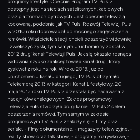
programy lifestyle. Obecnie Program TV Puls 2
dostępny jest na sieciach satelitarnych, kablowych
oraz platformach cyfrowych. Jest obecnie telewizją
kodowaną, podobnie jak TV Puls. Rozwój Telewizji Puls
w 2010 roku doprowadził do mocnego zagęszczenia
ramówki. Właściciele stacji chcieli poszerzyć widownię
i zwiększyć zyski, tym samym uruchomiony został w
2012 drugi kanał Telewizji Puls. Jak się okazało rosnąca
widownia szybko zaakceptowała kanał drugi, który
zyskiwał z roku na rok. W roku 2013, już po
uruchomieniu kanału drugiego, TV Puls otrzymało
Telekamerę 2013 w kategorii Kanał Lifestylowy. 20
maja 2013 roku TV Puls 2 przestała być nadawana z
nadajników analogowych. Zakres programowy.
Telewizja Puls stworzyła drugi kanał TV Puls 2 celem
poszerzenia ramówki. Tym samym w zakresie
programowym TV Puls 2 znalazły się: - filmy oraz
seriale, - filmy dokumentalne, - magazyny telewizyjne, -
reality show oraz talk show, - programy rozrywkowe, -