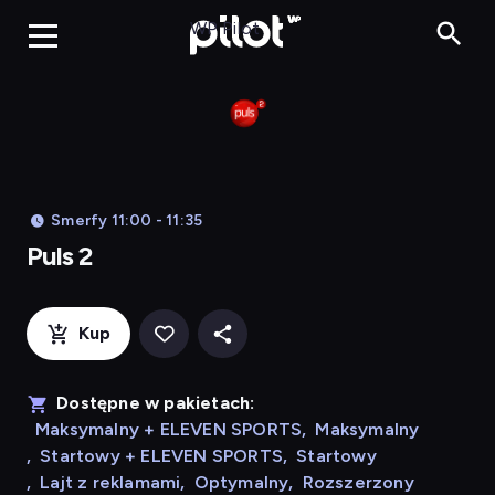
Puls 2, Oglądaj w WP
WP Pilot
Smerfy 11:00 - 11:35
Puls 2
Kup
Dostępne w pakietach:
Maksymalny + ELEVEN SPORTS
,
Maksymalny
,
Startowy + ELEVEN SPORTS
,
Startowy
,
Lajt z reklamami
,
Optymalny
,
Rozszerzony