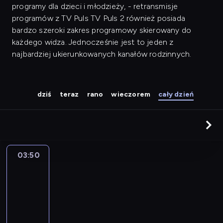
programy dla dzieci i młodzieży, - retransmisje
programów z TV Puls TV Puls 2 również posiada
bardzo szeroki zakres programowy skierowany do
każdego widza. Jednocześnie jest to jeden z
najbardziej ukierunkowanych kanałów rodzinnych.
dziś
teraz
rano
wieczorem
cały dzień
03:50
Ale
numer!
22
03:50
-
04:20
program
rozrywkowy