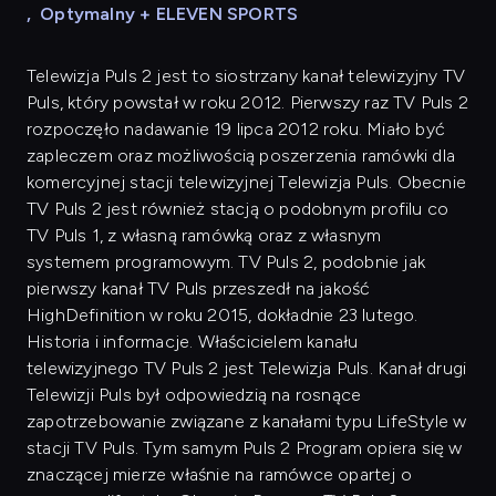
,
Optymalny + ELEVEN SPORTS
Telewizja Puls 2 jest to siostrzany kanał telewizyjny TV
Puls, który powstał w roku 2012. Pierwszy raz TV Puls 2
rozpoczęło nadawanie 19 lipca 2012 roku. Miało być
zapleczem oraz możliwością poszerzenia ramówki dla
komercyjnej stacji telewizyjnej Telewizja Puls. Obecnie
TV Puls 2 jest również stacją o podobnym profilu co
TV Puls 1, z własną ramówką oraz z własnym
systemem programowym. TV Puls 2, podobnie jak
pierwszy kanał TV Puls przeszedł na jakość
HighDefinition w roku 2015, dokładnie 23 lutego.
Historia i informacje. Właścicielem kanału
telewizyjnego TV Puls 2 jest Telewizja Puls. Kanał drugi
Telewizji Puls był odpowiedzią na rosnące
zapotrzebowanie związane z kanałami typu LifeStyle w
stacji TV Puls. Tym samym Puls 2 Program opiera się w
znaczącej mierze właśnie na ramówce opartej o