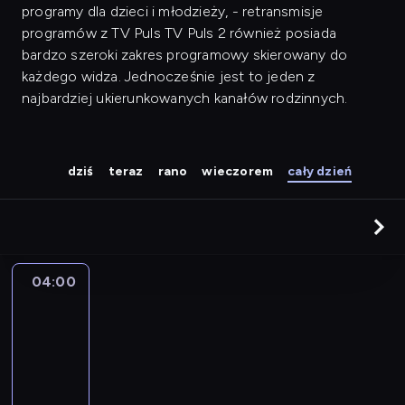
programy dla dzieci i młodzieży, - retransmisje
programów z TV Puls TV Puls 2 również posiada
bardzo szeroki zakres programowy skierowany do
każdego widza. Jednocześnie jest to jeden z
najbardziej ukierunkowanych kanałów rodzinnych.
dziś
teraz
rano
wieczorem
cały dzień
04:00
Gwiazdy
Mazurskiej
Nocy
Kabaretowej
04:00
-
04:55
kabaret
program