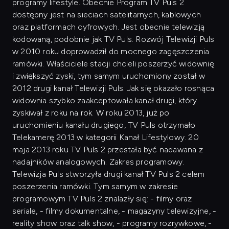
programy lifestyle. Obecnie Program TV Puls 2
dostępny jest na sieciach satelitarnych, kablowych
oraz platformach cyfrowych. Jest obecnie telewizją
kodowaną, podobnie jak TV Puls. Rozwój Telewizji Puls
w 2010 roku doprowadził do mocnego zagęszczenia
ramówki. Właściciele stacji chcieli poszerzyć widownię
i zwiększyć zyski, tym samym uruchomiony został w
2012 drugi kanał Telewizji Puls. Jak się okazało rosnąca
widownia szybko zaakceptowała kanał drugi, który
zyskiwał z roku na rok. W roku 2013, już po
uruchomieniu kanału drugiego, TV Puls otrzymało
Telekamerę 2013 w kategorii Kanał Lifestylowy. 20
maja 2013 roku TV Puls 2 przestała być nadawana z
nadajników analogowych. Zakres programowy.
Telewizja Puls stworzyła drugi kanał TV Puls 2 celem
poszerzenia ramówki. Tym samym w zakresie
programowym TV Puls 2 znalazły się: - filmy oraz
seriale, - filmy dokumentalne, - magazyny telewizyjne, -
reality show oraz talk show, - programy rozrywkowe, -