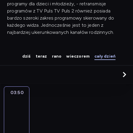
programy dla dzieci i młodzieży, - retransmisje
programów z TV Puls TV Puls 2 również posiada
bardzo szeroki zakres programowy skierowany do
każdego widza. Jednocześnie jest to jeden z
najbardziej ukierunkowanych kanałów rodzinnych.
dziś
teraz
rano
wieczorem
cały dzień
03:50
Ale
numer!
22
03:50
-
04:20
program
rozrywkowy