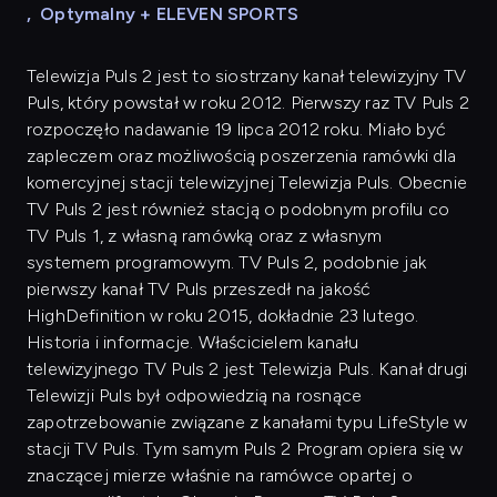
,
Optymalny + ELEVEN SPORTS
Telewizja Puls 2 jest to siostrzany kanał telewizyjny TV
Puls, który powstał w roku 2012. Pierwszy raz TV Puls 2
rozpoczęło nadawanie 19 lipca 2012 roku. Miało być
zapleczem oraz możliwością poszerzenia ramówki dla
komercyjnej stacji telewizyjnej Telewizja Puls. Obecnie
TV Puls 2 jest również stacją o podobnym profilu co
TV Puls 1, z własną ramówką oraz z własnym
systemem programowym. TV Puls 2, podobnie jak
pierwszy kanał TV Puls przeszedł na jakość
HighDefinition w roku 2015, dokładnie 23 lutego.
Historia i informacje. Właścicielem kanału
telewizyjnego TV Puls 2 jest Telewizja Puls. Kanał drugi
Telewizji Puls był odpowiedzią na rosnące
zapotrzebowanie związane z kanałami typu LifeStyle w
stacji TV Puls. Tym samym Puls 2 Program opiera się w
znaczącej mierze właśnie na ramówce opartej o