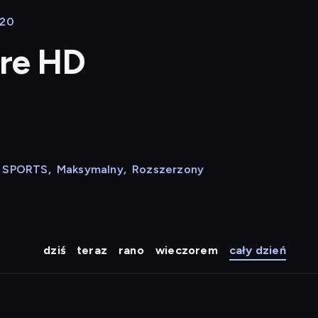
:20
ure HD
N SPORTS
,
Maksymalny
,
Rozszerzony
dziś
teraz
rano
wieczorem
cały dzień