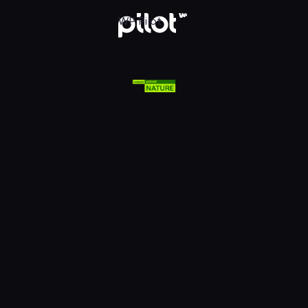
lsat Viasat Nature HD, Oglądaj w WP Pilot
WP Pilot