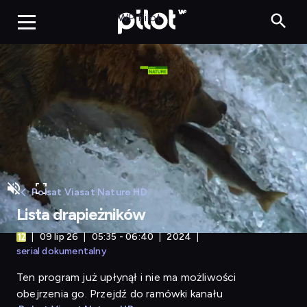
Lista drapieżników
WP Pilot
Polsat Viasat Nature HD
Lista drapieżników
09 lip 26
05:35 - 06:40
2024
serial dokumentalny
Ten program już upłynął i nie ma możliwości
obejrzenia go. Przejdź do ramówki kanału