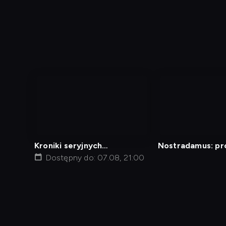
nagranie
nagranie
z
z
tv
tv
Kroniki seryjnych
Nostradamus: pr
morderców - Zimny chirurg
Dostępny do: 07.08, 21:00
XXI wiek
Diagnostyka
Test prędkości
Kontakt
Regula