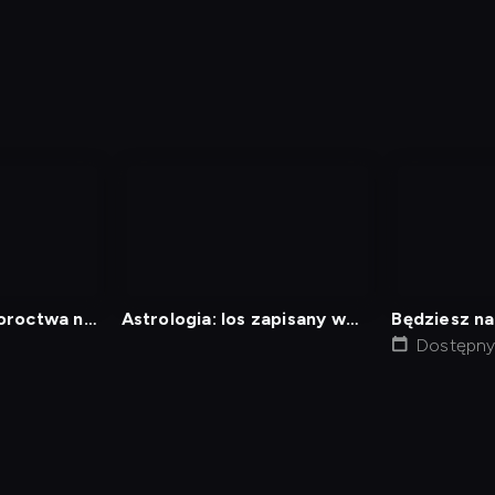
nagranie
nagranie
z
z
tv
tv
oroctwa na
Astrologia: los zapisany w
Będziesz n
gwiazdach?
Dostępny 
min
Polityka Prywatności
Ustawienia prywatności
Zrealizu