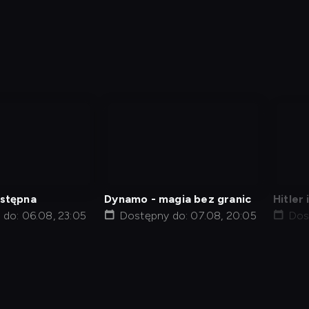
nagranie
nag
z
z
tv
tv
astępna
Dynamo - magia bez granic
Hitler
do: 06.08, 23:05
Dostępny do: 07.08, 20:05
namię
Dos
j kod
Informacje o usługodawcy