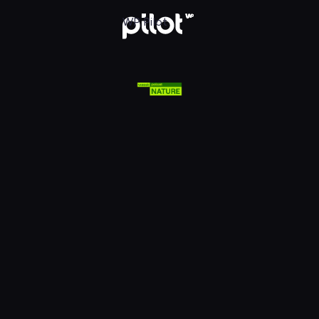
lsat Viasat Nature HD, Oglądaj w WP Pilot
WP Pilot