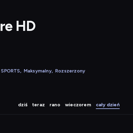
ure HD
N SPORTS
,
Maksymalny
,
Rozszerzony
dziś
teraz
rano
wieczorem
cały dzień