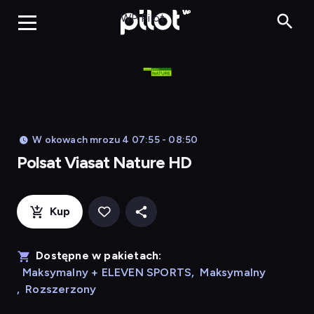
Po
WP Pilot
W okowach mrozu 4 07:55 - 08:50
Polsat Viasat Nature HD
Kup
Dostępne w pakietach:
Maksymalny + ELEVEN SPORTS
,
Maksymalny
,
Rozszerzony