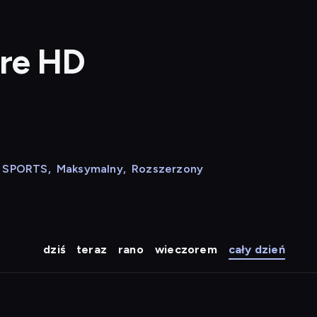
ure HD
N SPORTS
,
Maksymalny
,
Rozszerzony
dziś
teraz
rano
wieczorem
cały dzień