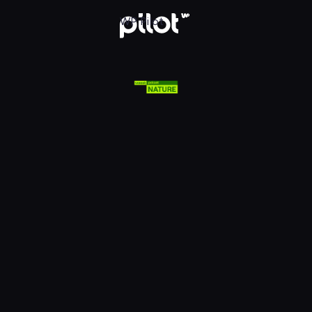
lsat Viasat Nature HD, Oglądaj w WP Pilot
WP Pilot