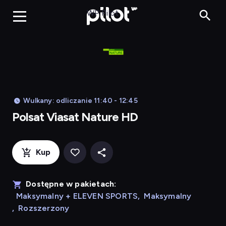
Po
WP Pilot
Wulkany: odliczanie 11:40 - 12:45
Polsat Viasat Nature HD
Kup
Dostępne w pakietach:
Maksymalny + ELEVEN SPORTS
,
Maksymalny
,
Rozszerzony