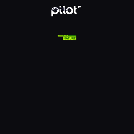
lsat Viasat Nature HD, Oglądaj w WP Pilot
WP Pilot