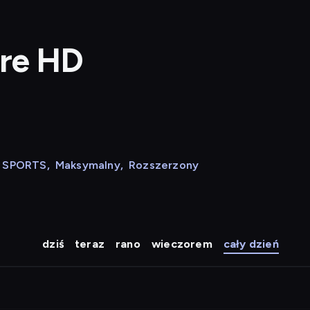
ure HD
N SPORTS
,
Maksymalny
,
Rozszerzony
dziś
teraz
rano
wieczorem
cały dzień