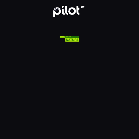
lsat Viasat Nature HD, Oglądaj w WP Pilot
WP Pilot