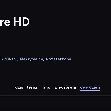
ure HD
N SPORTS
,
Maksymalny
,
Rozszerzony
dziś
teraz
rano
wieczorem
cały dzień