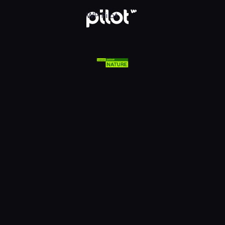
lsat Viasat Nature HD, Oglądaj w WP Pilot
WP Pilot