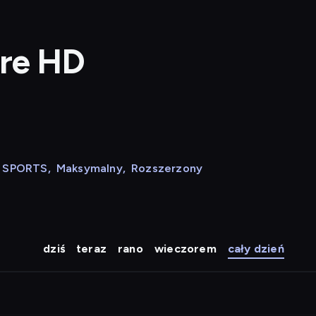
ure HD
N SPORTS
,
Maksymalny
,
Rozszerzony
dziś
teraz
rano
wieczorem
cały dzień