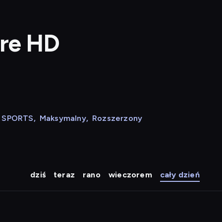
ure HD
N SPORTS
,
Maksymalny
,
Rozszerzony
dziś
teraz
rano
wieczorem
cały dzień