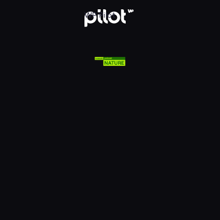
lsat Viasat Nature HD, Oglądaj w WP Pilot
WP Pilot