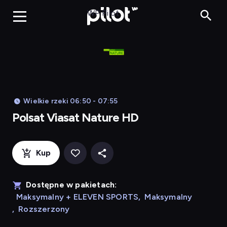
Po
WP Pilot
Wielkie rzeki 06:50 - 07:55
Polsat Viasat Nature HD
Kup
Dostępne w pakietach:
Maksymalny + ELEVEN SPORTS
,
Maksymalny
,
Rozszerzony