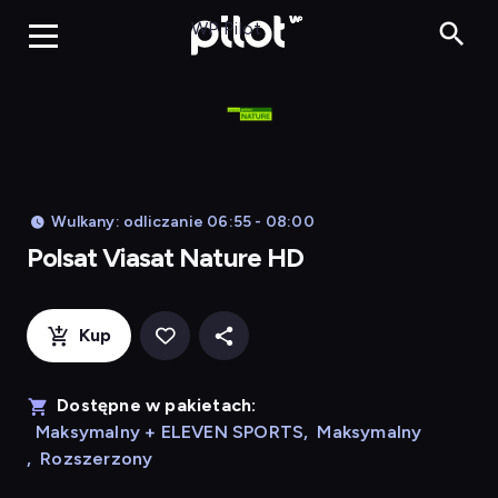
Po
WP Pilot
Wulkany: odliczanie 06:55 - 08:00
Polsat Viasat Nature HD
Kup
Dostępne w pakietach:
Maksymalny + ELEVEN SPORTS
,
Maksymalny
,
Rozszerzony