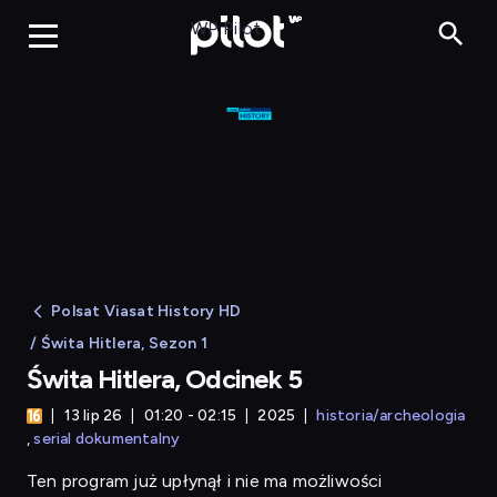
Świta Hitlera
WP Pilot
Polsat Viasat History HD
/ Świta Hitlera, Sezon 1
Świta Hitlera, Odcinek 5
13 lip 26
01:20 - 02:15
2025
historia/archeologia
serial dokumentalny
Ten program już upłynął i nie ma możliwości