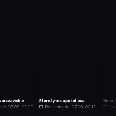
nagranie
nag
z
z
tv
tv
warszawskie
Starożytna apokalipsa
More 
 do: 07.08, 02:00
Dostępny do: 07.08, 00:10
Dos