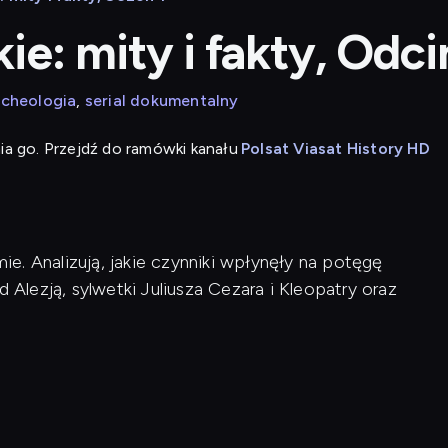
e: mity i fakty, Odci
rcheologia
serial dokumentalny
ia go. Przejdź do ramówki kanału
Polsat Viasat History HD
e. Analizują, jakie czynniki wpłynęły na potęgę
d Alezją, sylwetki Juliusza Cezara i Kleopatry oraz