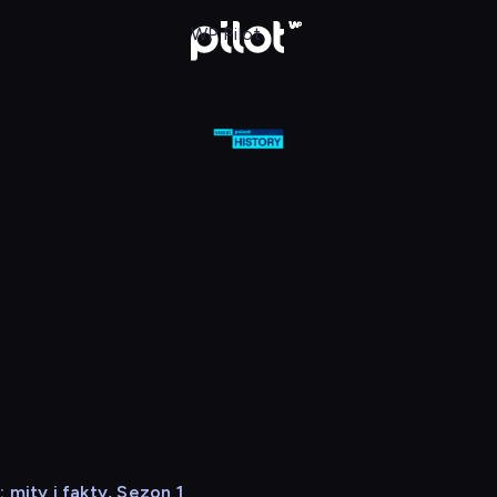
mskie: mity i fakty
WP Pilot
mity i fakty, Sezon 1