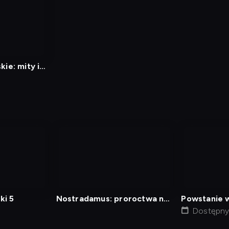
ie: mity i
nagranie
nagranie
z
z
tv
tv
ki 5
Nostradamus: proroctwa na
Powstanie 
XXI wiek
Dostępny