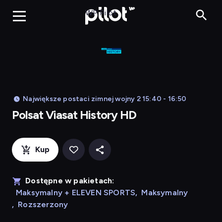
P
WP Pilot
Największe postaci zimnej wojny 2 15:40 - 16:50
Polsat Viasat History HD
Kup
Dostępne w pakietach:
Maksymalny + ELEVEN SPORTS
,
Maksymalny
,
Rozszerzony